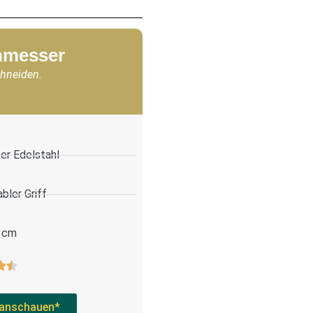
chmesser
chneiden.
er Edelstahl
bler Griff
 cm
anschauen*