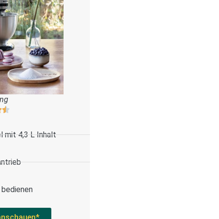
ung
 mit 4,3 L Inhalt
antrieb
u bedienen
anschauen*