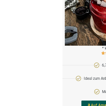
* 
6,
Ideal zum An
Ma
Auf Ama