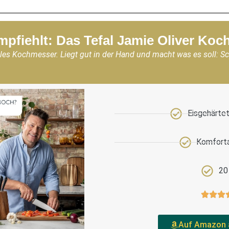
mpfiehlt: Das Tefal Jamie Oliver Ko
les Kochmesser. Liegt gut in der Hand und macht was es soll: S
Eisgehärtet
Komforta
20
Auf Amazon 