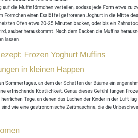
 auf die Muffinförmchen verteilen, sodass jede Form etwa zu zwei
m Förmchen einen Esslöffel gefrorenen Joghurt in die Mitte des
heizten Ofen etwa 20-25 Minuten backen, oder bis ein Zahnstoche
ird, sauber herauskommt. Nach dem Backen die Muffins heraus
n lassen.
ezept: Frozen Yoghurt Muffins
ngen in kleinen Happen
ißen Sommertages, an dem der Schatten der Bäume ein angeneh
ine erfrischende Köstlichkeit. Genau dieses Gefühl fangen Froze
e herrlichen Tage, an denen das Lachen der Kinder in der Luft la
ns sind wie eine gastronomische Zeitmaschine, die die Unbesch
Aromen