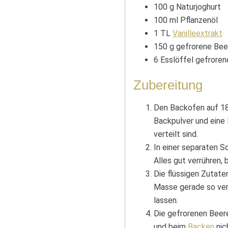
100 g Naturjoghurt
100 ml Pflanzenöl
1 TL
Vanilleextrakt
150 g gefrorene Bee
6 Esslöffel gefrore
Zubereitung
Den Backofen auf 180
Backpulver und eine 
verteilt sind.
In einer separaten Sc
Alles gut verrühren, 
Die flüssigen Zutate
Masse gerade so verb
lassen.
Die gefrorenen Beer
und beim
Backen
nic