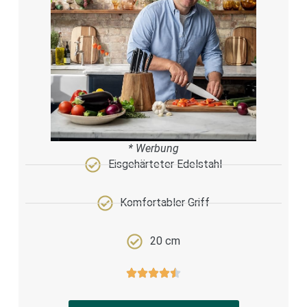
* Werbung
Eisgehärteter Edelstahl
Komfortabler Griff
20 cm