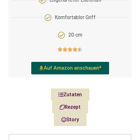
Komfortabler Griff
20 cm
Auf Amazon anschauen*
Zutaten
Rezept
Story