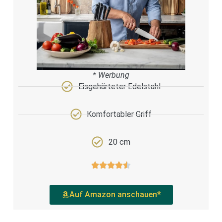
* Werbung
Eisgehärteter Edelstahl
Komfortabler Griff
20 cm
Auf Amazon anschauen*