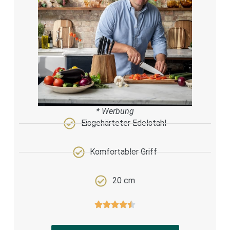
* Werbung
Eisgehärteter Edelstahl
Komfortabler Griff
20 cm