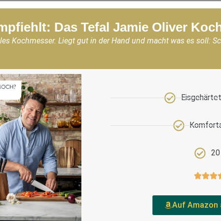
mpfiehlt: Das Tefal Jamie Oliver Ko
les Kochmesser. Liegt gut in der Hand und macht was es soll: S
Eisgehärtet
Komforta
20
Auf Amazon 