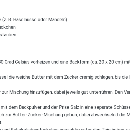
 (z. B. Haselnüsse oder Mandeln)
ückchen
stäuben
0 Grad Celsius vorheizen und eine Backform (ca. 20 x 20 cm) mi
ssel die weiche Butter mit dem Zucker cremig schlagen, bis die M
r zur Mischung hinzufügen, dabei jeweils gut unterrühren. Den Va
it dem Backpulver und der Prise Salz in eine separate Schüsse
h zur Butter-Zucker-Mischung geben, dabei abwechselnd die Milc
t.
 und Schokoladenstückchen vorsichtig unter den Teig heben, s