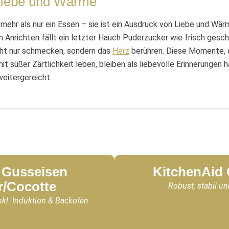
Liebe und Wärme
mehr als nur ein Essen – sie ist ein Ausdruck von Liebe und Wär
 Anrichten fällt ein letzter Hauch Puderzucker wie frisch gesc
cht nur schmecken, sondern das
Herz
berühren. Diese Momente, di
 süßer Zärtlichkeit leben, bleiben als liebevolle Erinnerungen
weitergereicht.
Gusseisen
KitchenAid
r/Cocotte
Robust, stabil un
nkl. Induktion & Backofen.