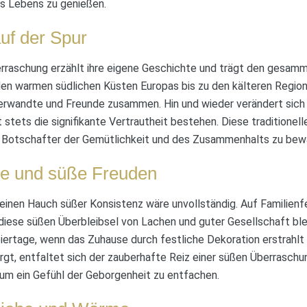
es Lebens zu genießen.
auf der Spur
raschung erzählt ihre eigene Geschichte und trägt den gesam
 den warmen südlichen Küsten Europas bis zu den kälteren Regio
Verwandte und Freunde zusammen. Hin und wieder verändert sich
t stets die signifikante Vertrautheit bestehen. Diese traditionel
s Botschafter der Gemütlichkeit und des Zusammenhalts zu bew
se und süße Freuden
 einen Hauch süßer Konsistenz wäre unvollständig. Auf Familienf
iese süßen Überbleibsel von Lachen und guter Gesellschaft ble
ertage, wenn das Zuhause durch festliche Dekoration erstrahlt 
t, entfaltet sich der zauberhafte Reiz einer süßen Überraschun
, um ein Gefühl der Geborgenheit zu entfachen.