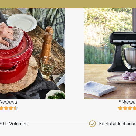
Werbung
* Werb
70 L Volumen
Edelstahlschüssel