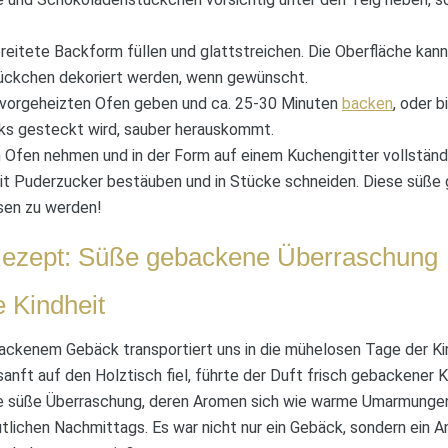
ereitete Backform füllen und glattstreichen. Die Oberfläche kan
ückchen dekoriert werden, wenn gewünscht.
 vorgeheizten Ofen geben und ca. 25-30 Minuten
backen
, oder b
ks gesteckt wird, sauber herauskommt.
Ofen nehmen und in der Form auf einem Kuchengitter vollständi
it Puderzucker bestäuben und in Stücke schneiden. Diese süß
ssen zu werden!
Rezept: Süße gebackene Überraschung
e Kindheit
backenem Gebäck transportiert uns in die mühelosen Tage der Kin
anft auf den Holztisch fiel, führte der Duft frisch gebackener 
e süße Überraschung, deren Aromen sich wie warme Umarmungen
lichen Nachmittags. Es war nicht nur ein Gebäck, sondern ein A