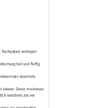
t Backpapier auslegen
ischung hell und fluffig
nilleextrakt ebenfalls
l sieben. Diese trockenen
h einrühren, bis ein
odass sie gleichmäßig