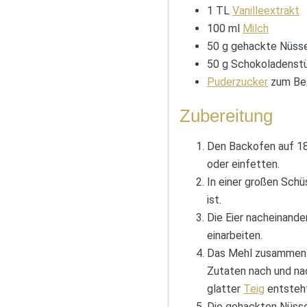
1 TL
Vanilleextrakt
100 ml
Milch
50 g gehackte Nüsse
50 g Schokoladenst
Puderzucker
zum Be
Zubereitung
Den Backofen auf 18
oder einfetten.
In einer großen Schü
ist.
Die Eier nacheinande
einarbeiten.
Das Mehl zusammen m
Zutaten nach und nac
glatter
Teig
entsteh
Die gehackten Nüsse