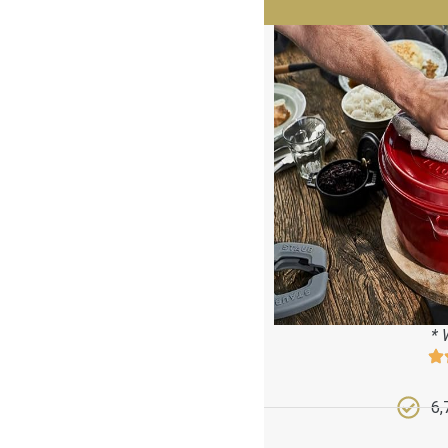
* 
6,