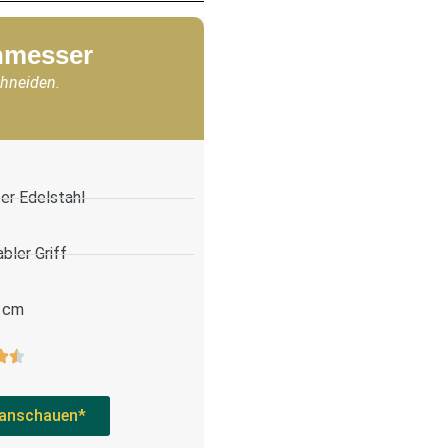
chmesser
chneiden.
er Edelstahl
bler Griff
 cm
anschauen*