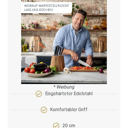
* Werbung
Eisgehärteter Edelstahl
Komfortabler Griff
20 cm