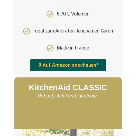
6,70 L Volumen
Ideal zum Anbraten, langsamen Garen
Made in France
Auf Amazon anschauen*
KitchenAid CLASSIC
Robust, stabil und langlebig.