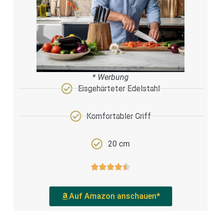
* Werbung
Eisgehärteter Edelstahl
Komfortabler Griff
20 cm
Auf Amazon anschauen*