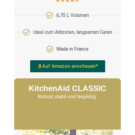
6,70 L Volumen
Ideal zum Anbraten, langsamen Garen
Made in France
Auf Amazon anschauen*
KitchenAid CLASSIC
Robust, stabil und langlebig.