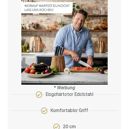
* Werbung
Eisgehärteter Edelstahl
Komfortabler Griff
20 cm