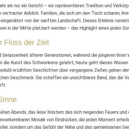
r als nur ein Gericht – sie repräsentieren Tradition und Verkörp
n vertrauter Anblick: Familien, die sich um den Tisch scharen, ihr
 eingerahmt von der sanften Landschaft. Dieses Erlebnis vereint
sen in der Mitte platziert werden – das Highlight eines jeden 
 Fluss der Zeit
 Gelassenheit älterer Generationen, während die jüngeren ihren W
rn die Kunst des Schwenkens gelehrt, heute geht dieses Wissen
 Geduld erzählten Geschichten über vergangene Zeiten geben de
ichen Geschmack. Sie schaffen ein unsichtbares Band, das die V
ft.
 Sinne
äten Abends, das leise Knistern des sich neigenden Feuers und
nverkennbaren Mosaik von Eindrücken, die jeden Moment erhellen.
eller, sondern um das Gefühl der Nähe und des gemeinsamen Ge