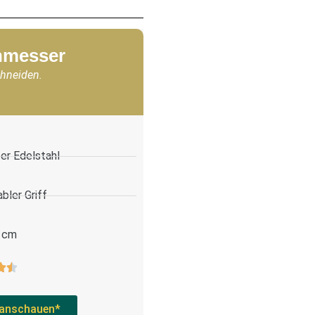
chmesser
chneiden.
er Edelstahl
bler Griff
 cm
anschauen*