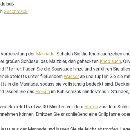
edelsüß
ch
Geschmack
 Vorbereitung der
Marinade
. Schälen Sie die Knoblauchzehen und
iner großen Schüssel das Malzbier, den gehackten
Knoblauch
, Ol
nd Pfeffer. Fügen Sie die Sojasauce hinzu und verrühren Sie alles
einekoteletts unter fließendem
Wasser
ab und tupfen Sie sie mi
tts in die Marinade, sodass sie vollständig bedeckt sind. Decken
und lassen Sie das
Fleisch
im Kühlschrank mindestens 2 Stunden,
weinekoteletts etwa 30 Minuten vor dem
Braten
aus dem Kühlsc
ehmen können. Erhitzen Sie anschließend eine Grillpfanne oder e
etts aus der Marinade und lassen Sie sie leicht abtropfen. Lege