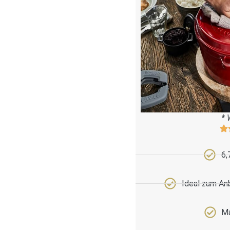
* 
6,
Ideal zum An
Ma