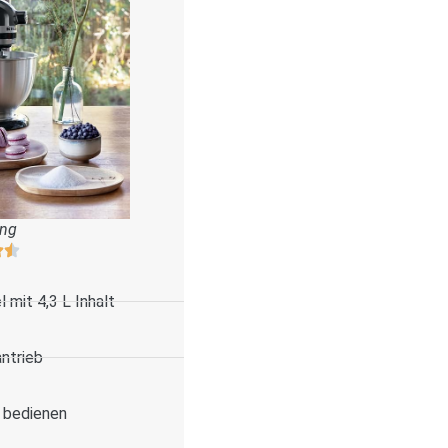
ung
 mit 4,3 L Inhalt
antrieb
u bedienen