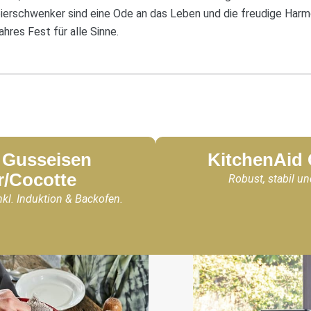
bierschwenker sind eine Ode an das Leben und die freudige Harmo
hres Fest für alle Sinne.
Gusseisen
KitchenAid
r/Cocotte
Robust, stabil un
nkl. Induktion & Backofen.