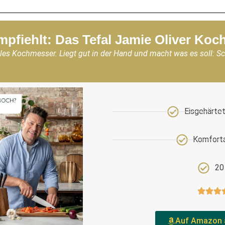
mpfiehlt: Das Tefal Jamie Oliver Ko
les Kochmesser. Liegt gut in der Hand und macht was es soll: S
Eisgehärtet
Komforta
20
Auf Amazon 