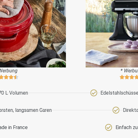
Werbung
* Werb
70 L Volumen
Edelstahlschüssel
braten, langsamen Garen
Direkt
de in France
Einfach z