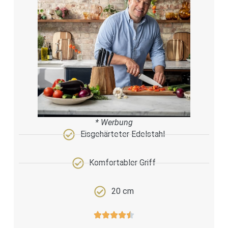
* Werbung
Eisgehärteter Edelstahl
Komfortabler Griff
20 cm