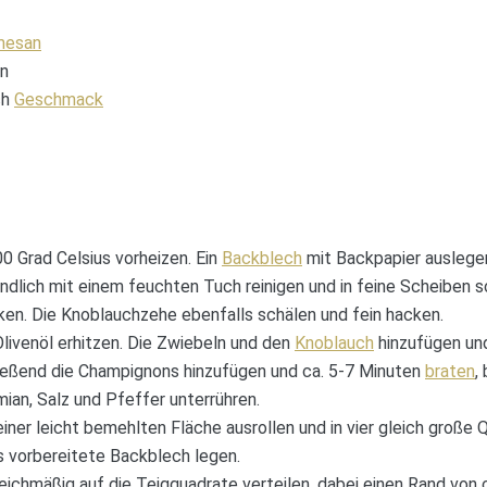
mesan
an
ch
Geschmack
 Grad Celsius vorheizen. Ein
Backblech
mit Backpapier auslege
dlich mit einem feuchten Tuch reinigen und in feine Scheiben s
ken. Die Knoblauchzehe ebenfalls schälen und fein hacken.
livenöl erhitzen. Die Zwiebeln und den
Knoblauch
hinzufügen und
ießend die Champignons hinzufügen und ca. 5-7 Minuten
braten
,
mian, Salz und Pfeffer unterrühren.
einer leicht bemehlten Fläche ausrollen und in vier gleich große
s vorbereitete Backblech legen.
eichmäßig auf die Teigquadrate verteilen, dabei einen Rand von c