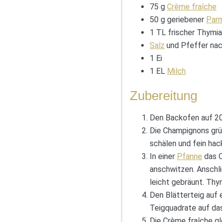
75 g
Crème fraîche
50 g geriebener
Par
1 TL frischer Thymi
Salz
und Pfeffer na
1 Ei
1 EL
Milch
Zubereitung
Den Backofen auf 200
Die Champignons grün
schälen und fein hac
In einer
Pfanne
das O
anschwitzen. Anschl
leicht gebräunt. Thy
Den Blätterteig auf 
Teigquadrate auf da
Die Crème fraîche gl