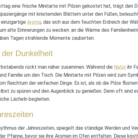
tag eine frische Minitarte mit Pilzen gekostet hat, trägt den D
e Spaziergänge mit knisternden Blättern unter den Füßen, beleuc
 einzigartige
Aroma
, das sich aus dem feuchten Erdreich der Wä
, um alte Erinnerungen zu wecken: an die Wärme des Familienheim
trüben Tagen strahlende Momente zauberten.
 der Dunkelheit
Herbstabends rückt man näher zusammen. Während die
Natur
ihr F
nd Familie um den Tisch. Die Minitarte mit Pilzen wird zum Sym
 Reichtum der einfachen Dinge. Es ist, als ob die Pilze flüstern
bst zu spüren und den Augenblick zu genießen. Denn oft sind es 
iche Lächeln begleiten.
hreszeiten
hythmus der Jahreszeiten, spiegelt das ständige Werden und Ver
der Pfanne, bevor sie ihre Aromen im Ofen entfalten. Diese kös