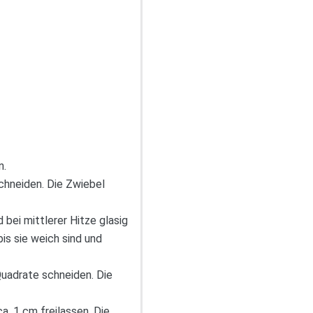
n.
chneiden. Die Zwiebel
 bei mittlerer Hitze glasig
 bis sie weich sind und
 Quadrate schneiden. Die
a. 1 cm freilassen. Die