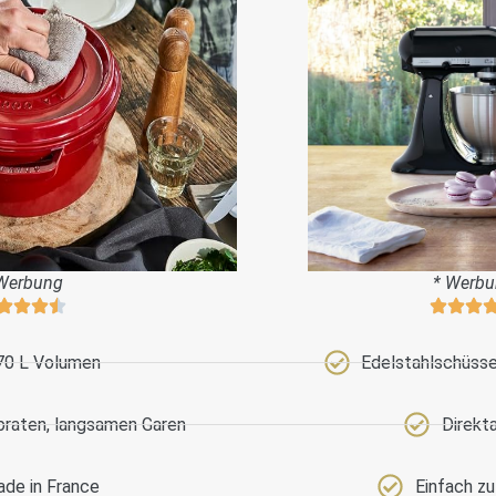
Werbung
* Werb
70 L Volumen
Edelstahlschüssel
braten, langsamen Garen
Direkt
de in France
Einfach z