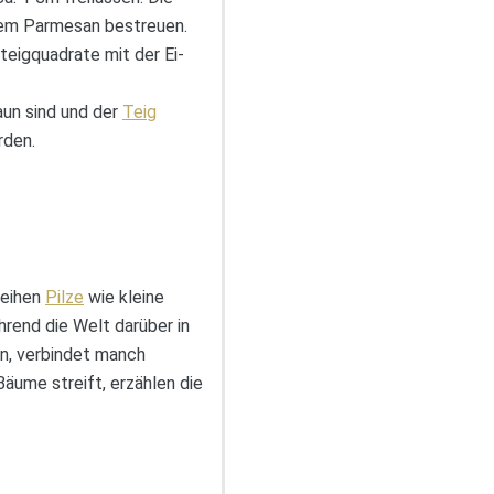
nem Parmesan bestreuen.
rteigquadrate mit der Ei-
raun sind und der
Teig
rden.
deihen
Pilze
wie kleine
hrend die Welt darüber in
ein, verbindet manch
äume streift, erzählen die