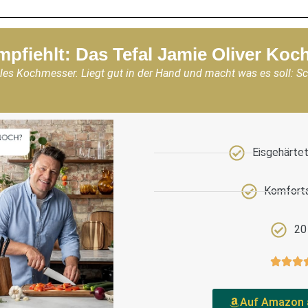
mpfiehlt: Das Tefal Jamie Oliver Ko
les Kochmesser. Liegt gut in der Hand und macht was es soll: S
Eisgehärtet
Komforta
20
Auf Amazon 