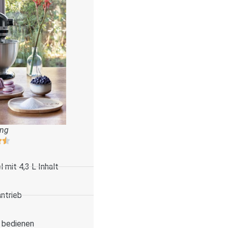
ung
 mit 4,3 L Inhalt
antrieb
u bedienen