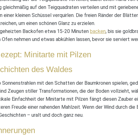
gleichmäßig auf den Teigquadraten verteilen und mit geriebe
in einer kleinen Schüssel verquirlen. Die freien Ränder der Blätte
eichen, um einen schönen Glanz zu erzielen.
orgeheizten Backofen etwa 15-20 Minuten
backen
, bis sie goldb
m Ofen nehmen und etwas abkühlen lassen, bevor sie serviert we
zept: Minitarte mit Pilzen
chichten des Waldes
o Sonnenstrahlen mit den Schatten der Baumkronen spielen, ge
nd Zeugen stiller Transformationen, die der Boden vollzieht, wä
stikale Einfachheit der Minitarte mit Pilzen fängt diesen Zauber 
teren Freude einer nahenden Mahlzeit. Wenn der Wind durch die B
 Geschichten – uralt und doch ganz neu.
innerungen