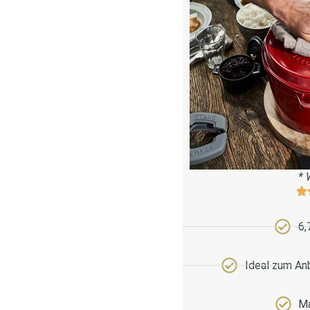
* 
6,
Ideal zum An
Ma