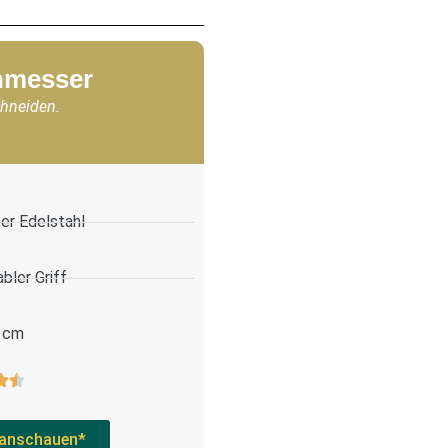
chmesser
chneiden.
er Edelstahl
bler Griff
 cm
anschauen*