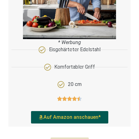
* Werbung
Eisgehärteter Edelstahl
Komfortabler Griff
20 cm
Auf Amazon anschauen*