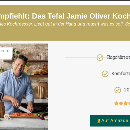
mpfiehlt: Das Tefal Jamie Oliver Ko
les Kochmesser. Liegt gut in der Hand und macht was es soll: S
Eisgehärtet
Komforta
20
Auf Amazon 