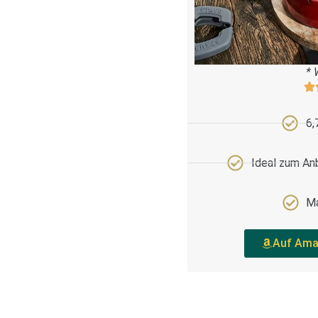
* 
6,
Ideal zum An
Ma
Auf Ama