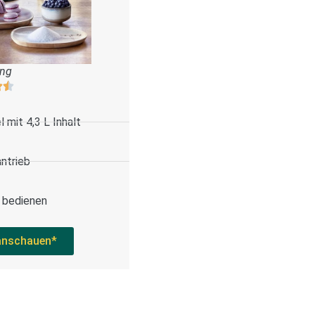
ung
 mit 4,3 L Inhalt
antrieb
u bedienen
anschauen*