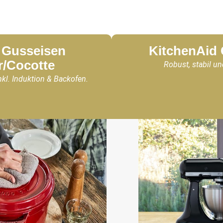
Gusseisen
KitchenAid
r/Cocotte
Robust, stabil un
nkl. Induktion & Backofen.