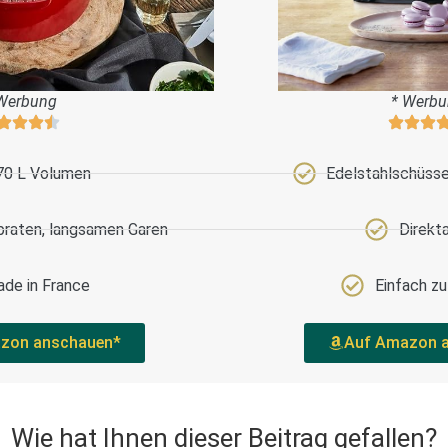
Werbung
* Werb
70 L Volumen
Edelstahlschüssel
braten, langsamen Garen
Direkt
de in France
Einfach z
zon anschauen*
Auf Amazon 
Wie hat Ihnen dieser Beitrag gefallen?