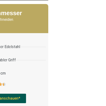
chmesser
chneiden.
er Edelstahl
bler Griff
 cm
anschauen*