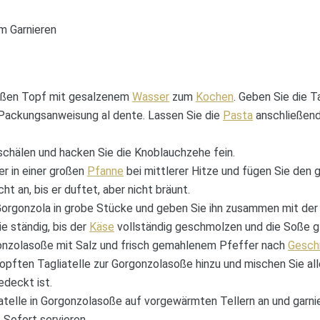
um Garnieren
roßen Topf mit gesalzenem
Wasser
zum
Kochen
. Geben Sie die Ta
 Packungsanweisung al dente. Lassen Sie die
Pasta
anschließend
schälen und hacken Sie die Knoblauchzehe fein.
er in einer großen
Pfanne
bei mittlerer Hitze und fügen Sie den
cht an, bis er duftet, aber nicht bräunt.
 Gorgonzola in grobe Stücke und geben Sie ihn zusammen mit de
e ständig, bis der
Käse
vollständig geschmolzen und die Soße gl
onzolasoße mit Salz und frisch gemahlenem Pfeffer nach
Gesc
opften Tagliatelle zur Gorgonzolasoße hinzu und mischen Sie all
deckt ist.
iatelle in Gorgonzolasoße auf vorgewärmten Tellern an und garnie
 Sofort servieren.