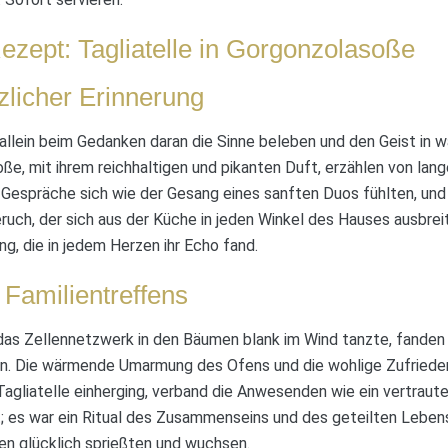
ezept: Tagliatelle in Gorgonzolasoße
zlicher Erinnerung
allein beim Gedanken daran die Sinne beleben und den Geist in 
oße, mit ihrem reichhaltigen und pikanten Duft, erzählen von la
 Gespräche sich wie der Gesang eines sanften Duos fühlten, und
eruch, der sich aus der Küche in jeden Winkel des Hauses ausbrei
g, die in jedem Herzen ihr Echo fand.
 Familientreffens
as Zellennetzwerk in den Bäumen blank im Wind tanzte, fanden 
zen. Die wärmende Umarmung des Ofens und die wohlige Zufrieden
Tagliatelle einherging, verband die Anwesenden wie ein vertraute
t; es war ein Ritual des Zusammenseins und des geteilten Leben
en glücklich sprießten und wuchsen.