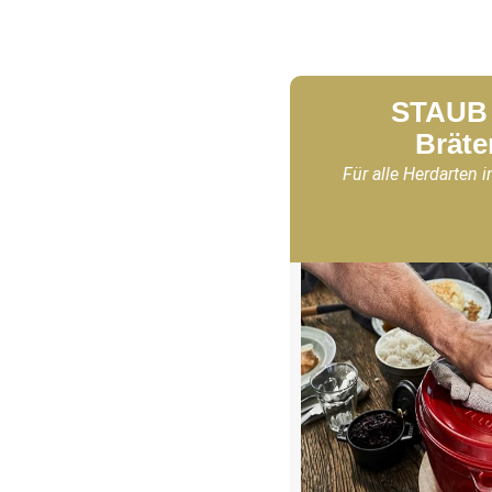
STAUB 
Bräte
Für alle Herdarten i