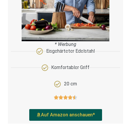
* Werbung
Eisgehärteter Edelstahl
Komfortabler Griff
20 cm
Auf Amazon anschauen*