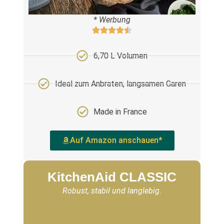
* Werbung
6,70 L Volumen
Ideal zum Anbraten, langsamen Garen
Made in France
Auf Amazon anschauen*
KitchenAid CLASSIC
Robust, stabil und langlebig.