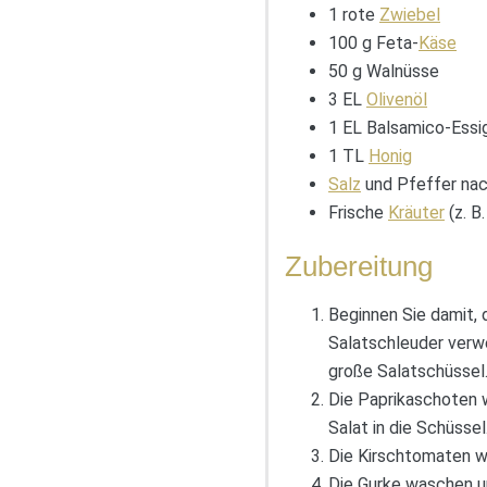
1 rote
Zwiebel
100 g Feta-
Käse
50 g Walnüsse
3 EL
Olivenöl
1 EL Balsamico-Essi
1 TL
Honig
Salz
und Pfeffer na
Frische
Kräuter
(z. B
Zubereitung
Beginnen Sie damit, 
Salatschleuder ver
große Salatschüssel
Die Paprikaschoten w
Salat in die Schüssel
Die Kirschtomaten wa
Die Gurke waschen un