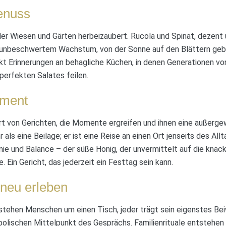
enuss
, der Wiesen und Gärten herbeizaubert. Rucola und Spinat, dezent
 unbeschwertem Wachstum, von der Sonne auf den Blättern gebl
kt Erinnerungen an behagliche Küchen, in denen Generationen vo
perfekten Salates feilen.
oment
rt von Gerichten, die Momente ergreifen und ihnen eine außerg
hr als eine Beilage; er ist eine Reise an einen Ort jenseits des All
e und Balance – der süße Honig, der unvermittelt auf die knack
. Ein Gericht, das jederzeit ein Festtag sein kann.
neu erleben
stehen Menschen um einen Tisch, jeder trägt sein eigenstes Beiw
olischen Mittelpunkt des Gesprächs. Familienrituale entstehen 