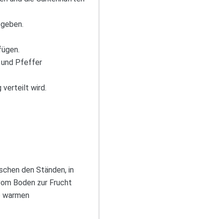
 geben.
fügen.
z und Pfeffer
verteilt wird.
ischen den Ständen, in
 vom Boden zur Frucht
ie warmen