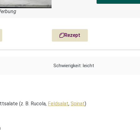
Werbung
Rezept
Schwierigkeit: leicht
tsalate (z. B. Rucola,
Feldsalat
,
Spinat
)
n