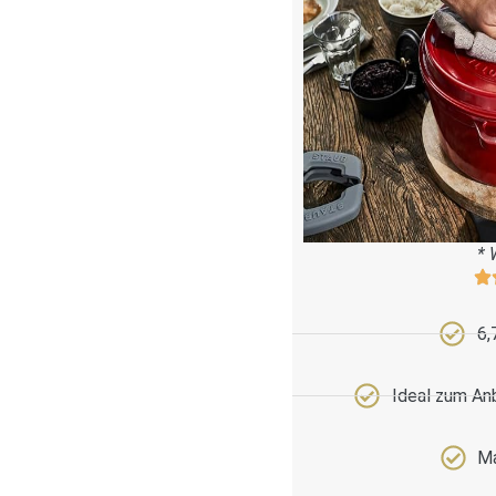
* 
6,
Ideal zum An
Ma