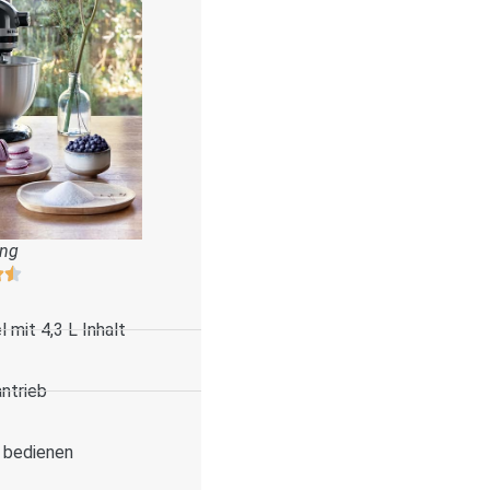
ung
 mit 4,3 L Inhalt
antrieb
u bedienen