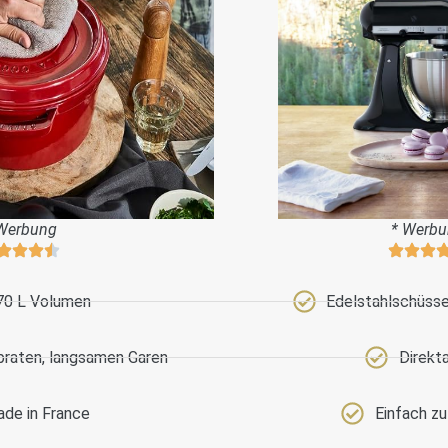
Werbung
* Werb
70 L Volumen
Edelstahlschüssel
braten, langsamen Garen
Direkt
de in France
Einfach z