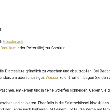
g
ch
Geschmack
.
Basilikum
oder Petersilie) zur Garnitur
die Blattsalate gründlich zu waschen und abzutropfen. Bei Bedar
wenden, um überschüssiges
Wasser
zu entfernen. Legen Sie den S
.
aschen, entkernen und in feine Streifen schneiden. Geben Sie d
.
schen und halbieren. Ebenfalls in die Salatschüssel hinzufügen.
d der Länge nach halbieren. Mit einem Löffel die Kerne entfern