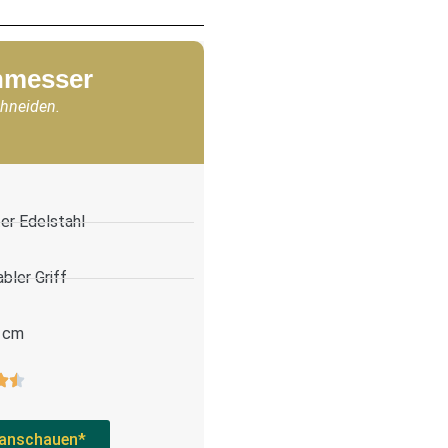
chmesser
chneiden.
er Edelstahl
bler Griff
 cm
anschauen*