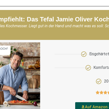
mpfiehlt: Das Tefal Jamie Oliver Ko
les Kochmesser. Liegt gut in der Hand und macht was es soll: S
Eisgehärtet
Komforta
20
Auf Amazon 