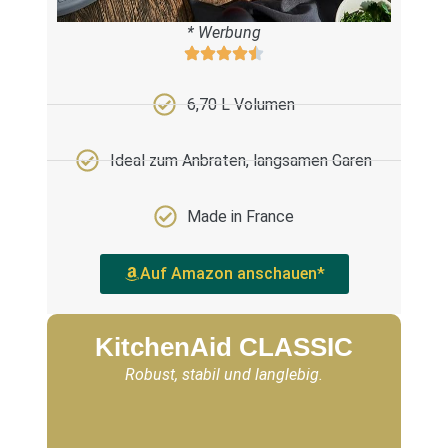
* Werbung
6,70 L Volumen
Ideal zum Anbraten, langsamen Garen
Made in France
Auf Amazon anschauen*
KitchenAid CLASSIC
Robust, stabil und langlebig.