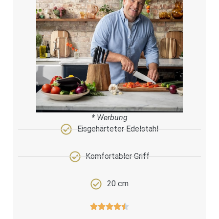
* Werbung
Eisgehärteter Edelstahl
Komfortabler Griff
20 cm