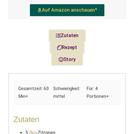
Auf Amazon anschauen*
Zutaten
Rezept
Story
Gesamtzeit: 60
Schwierigkeit:
Für: 4
Min+
mittel
Portionen+
Zutaten
5
Bio
-Zitronen