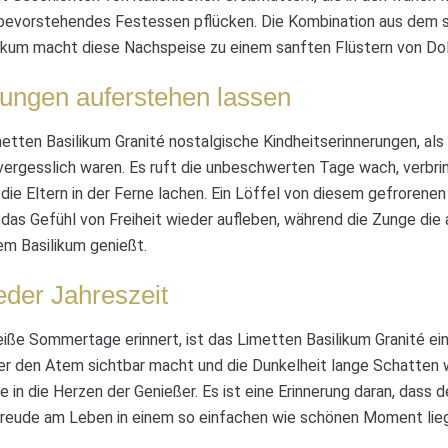
 bevorstehendes Festessen pflücken. Die Kombination aus dem 
ikum macht diese Nachspeise zu einem sanften Flüstern von Dol
rungen auferstehen lassen
tten Basilikum Granité nostalgische Kindheitserinnerungen, als 
ergesslich waren. Es ruft die unbeschwerten Tage wach, verbri
die Eltern in der Ferne lachen. Ein Löffel von diesem gefrorenen
as Gefühl von Freiheit wieder aufleben, während die Zunge di
em Basilikum genießt.
eder Jahreszeit
iße Sommertage erinnert, ist das Limetten Basilikum Granité ein
er den Atem sichtbar macht und die Dunkelheit lange Schatten wi
in die Herzen der Genießer. Es ist eine Erinnerung daran, dass 
 Freude am Leben in einem so einfachen wie schönen Moment liegt