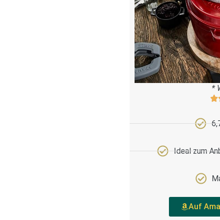
* 
6,
Ideal zum An
Ma
Auf Ama