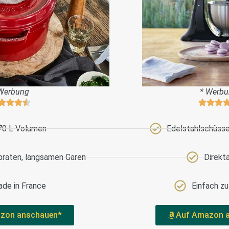
Werbung
* Werb
70 L Volumen
Edelstahlschüssel
braten, langsamen Garen
Direkt
de in France
Einfach z
zon anschauen*
Auf Amazon 