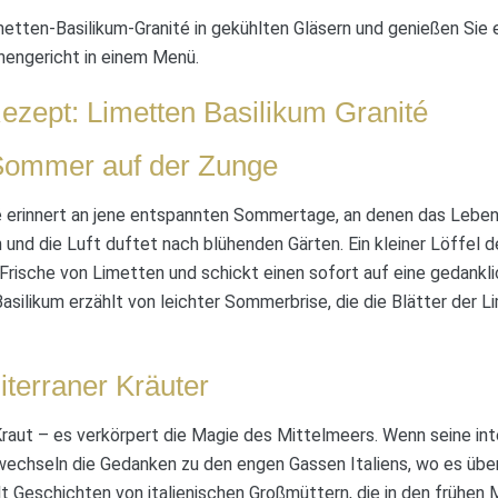
metten-Basilikum-Granité in gekühlten Gläsern und genießen Sie e
hengericht in einem Menü.
ezept: Limetten Basilikum Granité
Sommer auf der Zunge
é erinnert an jene entspannten Sommertage, an denen das Leben 
und die Luft duftet nach blühenden Gärten. Ein kleiner Löffel d
Frische von Limetten und schickt einen sofort auf eine gedankl
asilikum erzählt von leichter Sommerbrise, die die Blätter de
terraner Kräuter
 Kraut – es verkörpert die Magie des Mittelmeers. Wenn seine in
 wechseln die Gedanken zu den engen Gassen Italiens, wo es über
lt Geschichten von italienischen Großmüttern, die in den frühen