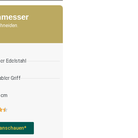
chmesser
chneiden.
er Edelstahl
bler Griff
 cm
anschauen*