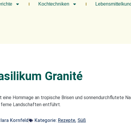
richte
Kochtechniken
Lebensmittelkun
asilikum Granité
ist eine Hommage an tropische Brisen und sonnendurchflutete N
n ferne Landschaften entführt.
lara Kornfeld
Kategorie:
Rezepte
,
Süß