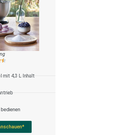
ung
 mit 4,3 L Inhalt
antrieb
u bedienen
anschauen*