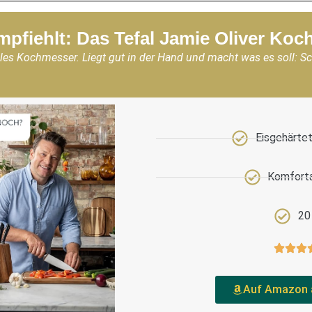
mpfiehlt: Das Tefal Jamie Oliver Ko
les Kochmesser. Liegt gut in der Hand und macht was es soll: S
Eisgehärtet
Komforta
20
Auf Amazon 