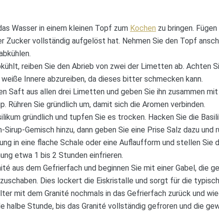
 das Wasser in einem kleinen Topf zum
Kochen
zu bringen. Fügen
 der Zucker vollständig aufgelöst hat. Nehmen Sie den Topf ans
abkühlen.
kühlt, reiben Sie den Abrieb von zwei der Limetten ab. Achten Si
 weiße Innere abzureiben, da dieses bitter schmecken kann.
en Saft aus allen drei Limetten und geben Sie ihn zusammen mit
p. Rühren Sie gründlich um, damit sich die Aromen verbinden.
likum gründlich und tupfen Sie es trocken. Hacken Sie die Basil
-Sirup-Gemisch hinzu, dann geben Sie eine Prise Salz dazu und rü
ng in eine flache Schale oder eine Auflaufform und stellen Sie d
ung etwa 1 bis 2 Stunden einfrieren.
té aus dem Gefrierfach und beginnen Sie mit einer Gabel, die g
fzuschaben. Dies lockert die Eiskristalle und sorgt für die typisc
ter mit dem Granité nochmals in das Gefrierfach zurück und wi
 halbe Stunde, bis das Granité vollständig gefroren und die g