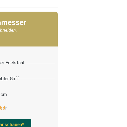
chmesser
chneiden.
er Edelstahl
bler Griff
 cm
anschauen*