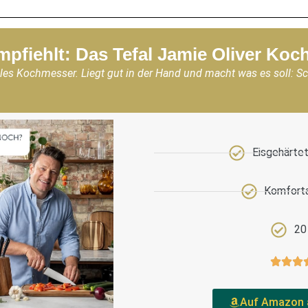
mpfiehlt: Das Tefal Jamie Oliver Ko
les Kochmesser. Liegt gut in der Hand und macht was es soll: S
Eisgehärtet
Komforta
20
Auf Amazon 