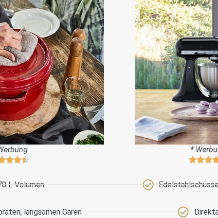
Werbung
* Werb
70 L Volumen
Edelstahlschüssel
braten, langsamen Garen
Direkt