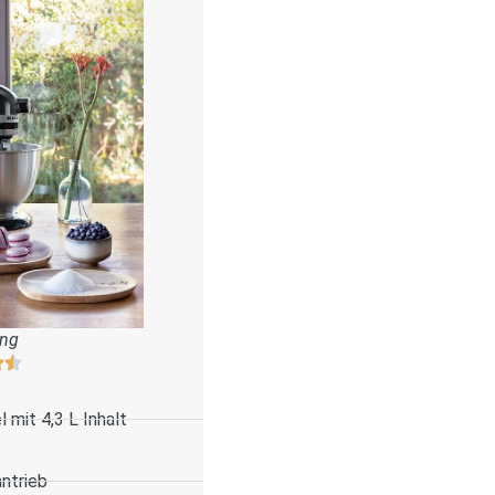
ung
 mit 4,3 L Inhalt
antrieb