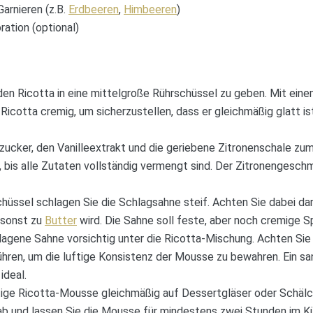
arnieren (z.B.
Erdbeeren
,
Himbeeren
)
ration (optional)
den Ricotta in eine mittelgroße Rührschüssel zu geben. Mit ei
 Ricotta cremig, um sicherzustellen, dass er gleichmäßig glatt 
ucker, den Vanilleextrakt und die geriebene Zitronenschale zum
 bis alle Zutaten vollständig vermengt sind. Der Zitronengesch
chüssel schlagen Sie die Schlagsahne steif. Achten Sie dabei dar
 sonst zu
Butter
wird. Die Sahne soll feste, aber noch cremige Sp
agene Sahne vorsichtig unter die Ricotta-Mischung. Achten Sie 
rühren, um die luftige Konsistenz der Mousse zu bewahren. Ein s
ideal.
rtige Ricotta-Mousse gleichmäßig auf Dessertgläser oder Schälc
 ab und lassen Sie die Mousse für mindestens zwei Stunden im Kü