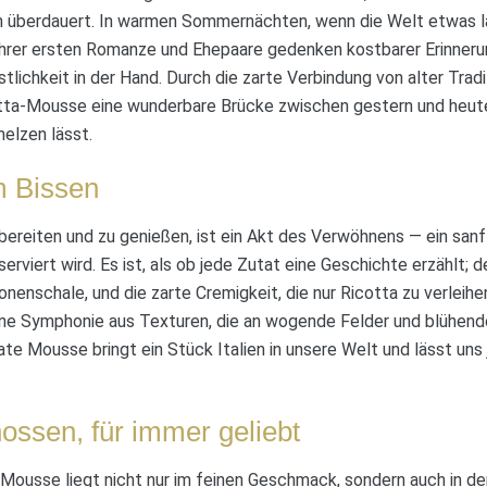
en überdauert. In warmen Sommernächten, wenn die Welt etwas l
ihrer ersten Romanze und Ehepaare gedenken kostbarer Erinner
tlichkeit in der Hand. Durch die zarte Verbindung von alter Trad
otta-Mousse eine wunderbare Brücke zwischen gestern und heut
elzen lässt.
m Bissen
ereiten und zu genießen, ist ein Akt des Verwöhnens — ein san
erviert wird. Es ist, als ob jede Zutat eine Geschichte erzählt; d
ronenschale, und die zarte Cremigkeit, die nur Ricotta zu verleih
ne Symphonie aus Texturen, die an wogende Felder und blühende
kate Mousse bringt ein Stück Italien in unsere Welt und lässt u
ssen, für immer geliebt
-Mousse liegt nicht nur im feinen Geschmack, sondern auch in de