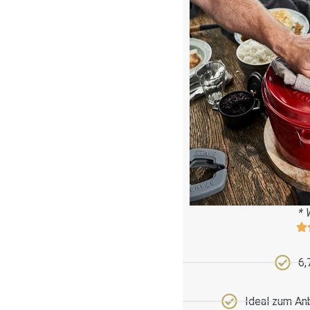
* 
6,
Ideal zum An