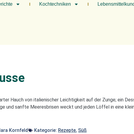
richte
Kochtechniken
Lebensmittelkun
ousse
rter Hauch von italienischer Leichtigkeit auf der Zunge; ein Des
 und sanfte Meeresbrisen weckt und jeden Löffel in eine klei
lara Kornfeld
Kategorie:
Rezepte
,
Süß