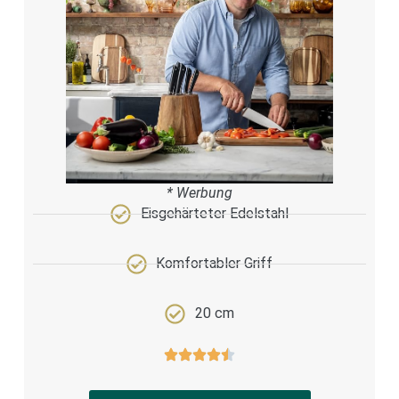
* Werbung
Eisgehärteter Edelstahl
Komfortabler Griff
20 cm