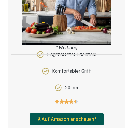
* Werbung
Eisgehärteter Edelstahl
Komfortabler Griff
20 cm
Auf Amazon anschauen*