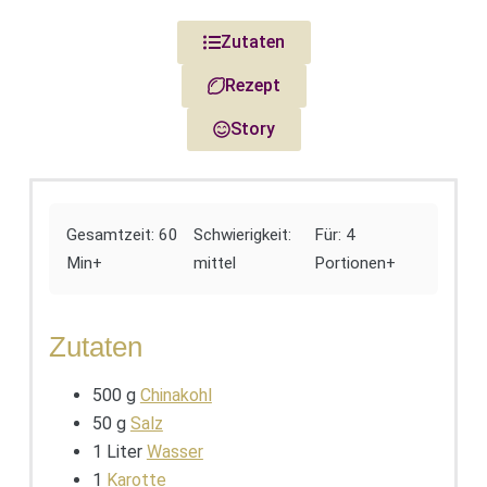
Zutaten
Rezept
Story
Gesamtzeit: 60
Schwierigkeit:
Für: 4
Min+
mittel
Portionen+
Zutaten
500 g
Chinakohl
50 g
Salz
1 Liter
Wasser
1
Karotte