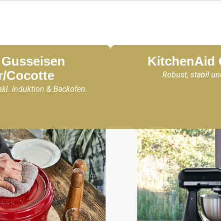
Gusseisen
KitchenAid
r/Cocotte
Robust, stabil un
nkl. Induktion & Backofen.