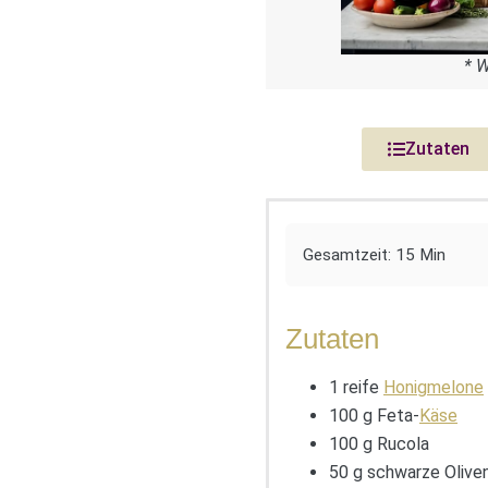
* 
Zutaten
Gesamtzeit: 15 Min
Zutaten
1 reife
Honigmelone
100 g Feta-
Käse
100 g Rucola
50 g schwarze Oliven