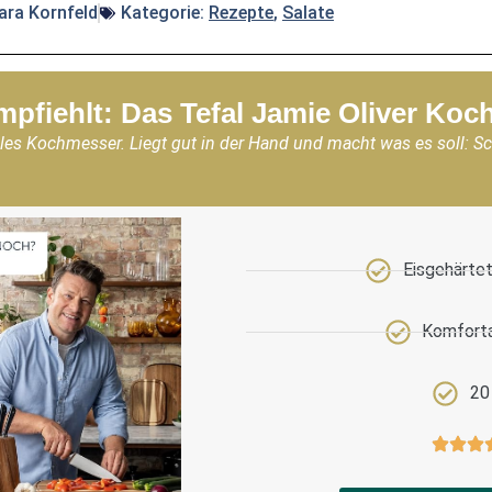
ara Kornfeld
Kategorie:
Rezepte
,
Salate
mpfiehlt: Das Tefal Jamie Oliver Ko
les Kochmesser. Liegt gut in der Hand und macht was es soll: S
Eisgehärtet
Komforta
20