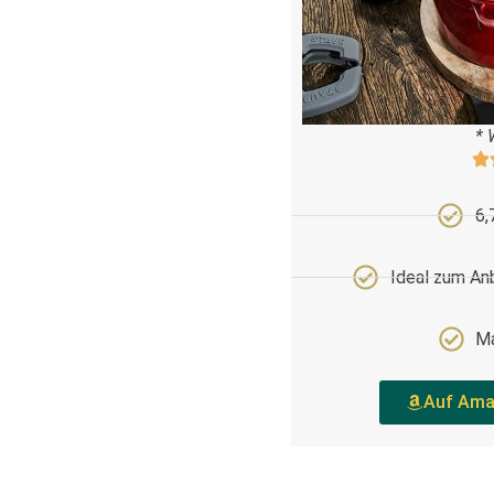
* 
6,
Ideal zum An
Ma
Auf Ama