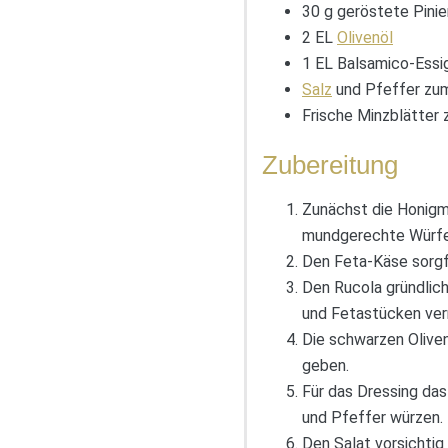
30 g geröstete Pini
2 EL
Olivenöl
1 EL Balsamico-Essi
Salz
und Pfeffer z
Frische Minzblätter z
Zubereitung
Zunächst die Honigme
mundgerechte Würfel
Den Feta-Käse sorgfä
Den Rucola gründlic
und Fetastücken ve
Die schwarzen Olive
geben.
Für das Dressing das
und Pfeffer würzen. 
Den Salat vorsichtig