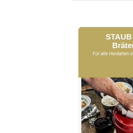
STAUB 
Bräte
Für alle Herdarten i