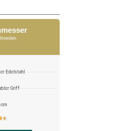
chmesser
chneiden.
er Edelstahl
bler Griff
 cm