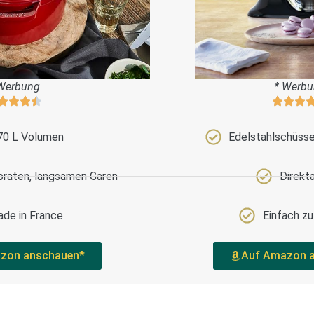
Werbung
* Werb
70 L Volumen
Edelstahlschüssel
braten, langsamen Garen
Direkt
de in France
Einfach z
zon anschauen*
Auf Amazon 