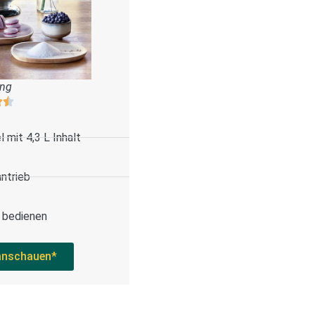
ung
 mit 4,3 L Inhalt
antrieb
u bedienen
anschauen*