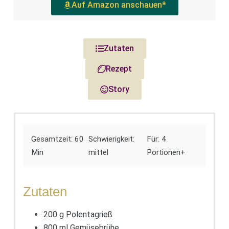
Auf Amazon anschauen*
Zutaten
Rezept
Story
Gesamtzeit: 60
Schwierigkeit:
Für: 4
Min
mittel
Portionen+
Zutaten
200 g Polentagrieß
800 ml Gemüsebrühe