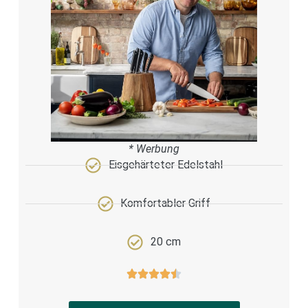
* Werbung
Eisgehärteter Edelstahl
Komfortabler Griff
20 cm