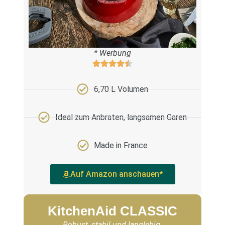
* Werbung
6,70 L Volumen
Ideal zum Anbraten, langsamen Garen
Made in France
Auf Amazon anschauen*
KitchenAid CLASSIC
Robust, stabil und langlebig.