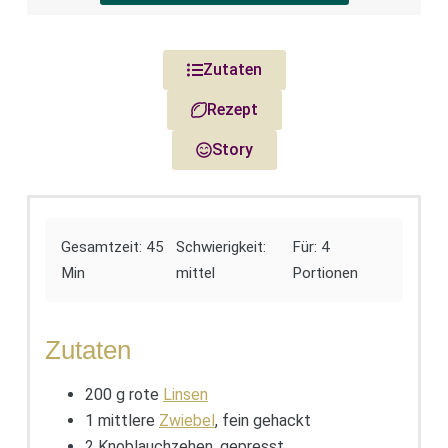
Zutaten
Rezept
Story
Gesamtzeit: 45
Schwierigkeit:
Für: 4
Min
mittel
Portionen
Zutaten
200 g rote
Linsen
1 mittlere
Zwiebel
, fein gehackt
2 Knoblauchzehen, gepresst