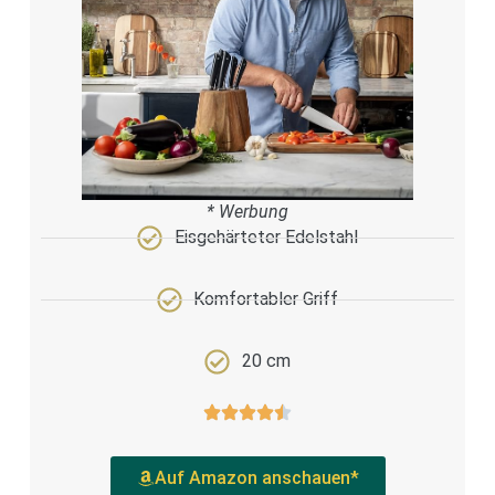
* Werbung
Eisgehärteter Edelstahl
Komfortabler Griff
20 cm
Auf Amazon anschauen*