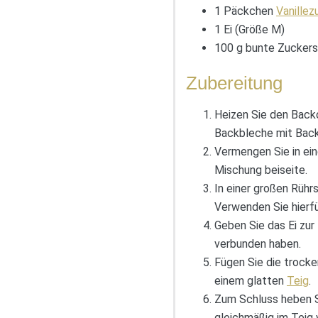
1 Päckchen
Vanillez
1 Ei (Größe M)
100 g bunte Zuckers
Zubereitung
Heizen Sie den Backo
Backbleche mit Back
Vermengen Sie in ein
Mischung beiseite.
In einer großen Rühr
Verwenden Sie hierf
Geben Sie das Ei zur
verbunden haben.
Fügen Sie die trocke
einem glatten
Teig
.
Zum Schluss heben Si
gleichmäßig im Teig v