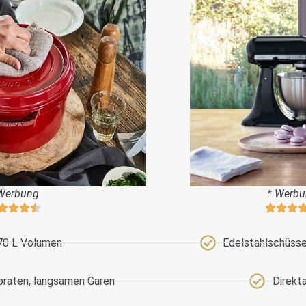
Werbung
* Werb
70 L Volumen
Edelstahlschüssel
braten, langsamen Garen
Direkt