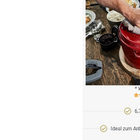
* 
6,
Ideal zum An