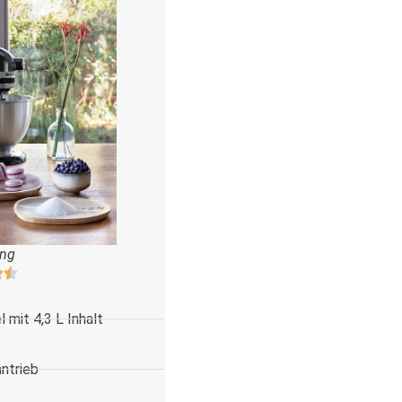
ung
 mit 4,3 L Inhalt
antrieb