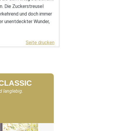
rn. Die Zuckerstreusel
erkehrend und doch immer
ler unentdeckter Wunder,
Seite drucken
 CLASSIC
d langlebig.