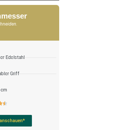
chmesser
chneiden.
er Edelstahl
bler Griff
 cm
anschauen*