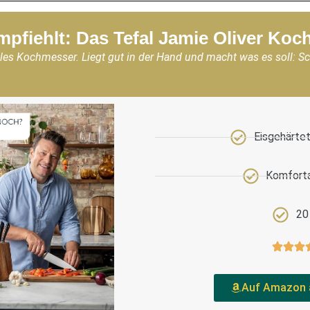
mpfiehlt: Das Tefal Jamie Oliver Ko
les Kochmesser. Liegt gut in der Hand und macht was es soll: S
Eisgehärtet
Komforta
20
Auf Amazon 