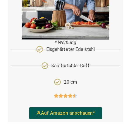
* Werbung
Eisgehärteter Edelstahl
Komfortabler Griff
20 cm
Auf Amazon anschauen*