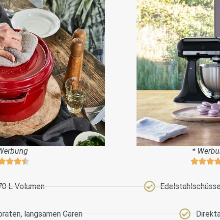
Werbung
* Werb
70 L Volumen
Edelstahlschüssel
braten, langsamen Garen
Direkt