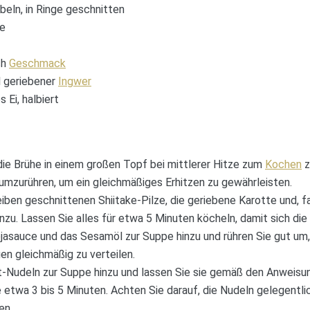
beln, in Ringe geschnitten
ce
ch
Geschmack
l geriebener
Ingwer
 Ei, halbiert
die Brühe in einem großen Topf bei mittlerer Hitze zum
Kochen
z
 umzurühren, um ein gleichmäßiges Erhitzen zu gewährleisten.
eiben geschnittenen Shiitake-Pilze, die geriebene Karotte und, f
nzu. Lassen Sie alles für etwa 5 Minuten köcheln, damit sich di
jasauce und das Sesamöl zur Suppe hinzu und rühren Sie gut um,
n gleichmäßig zu verteilen.
nt-Nudeln zur Suppe hinzu und lassen Sie sie gemäß den Anweis
 etwa 3 bis 5 Minuten. Achten Sie darauf, die Nudeln gelegentlic
en.