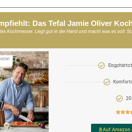
mpfiehlt: Das Tefal Jamie Oliver Ko
les Kochmesser. Liegt gut in der Hand und macht was es soll: S
Eisgehärtet
Komforta
20
Auf Amazon 