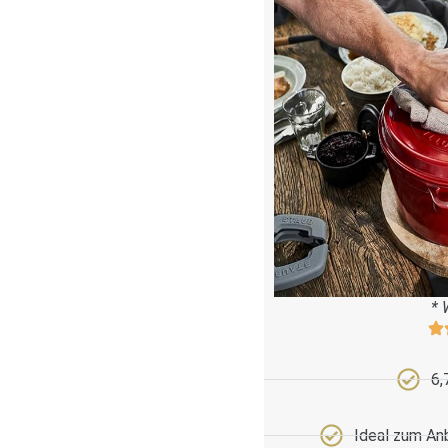
* 
6,
Ideal zum An