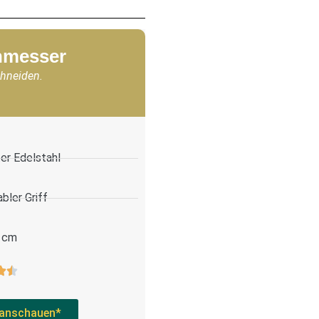
chmesser
chneiden.
er Edelstahl
bler Griff
 cm
anschauen*