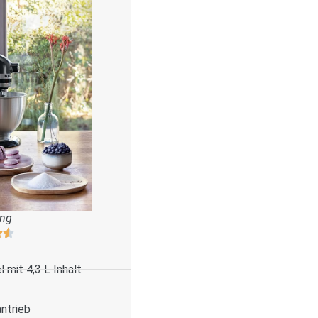
ung
 mit 4,3 L Inhalt
antrieb