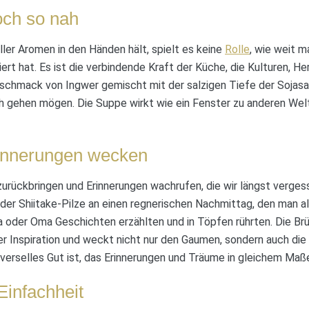
och so nah
ler Aromen in den Händen hält, spielt es keine
Rolle
, wie weit m
riert hat. Es ist die verbindende Kraft der Küche, die Kulturen,
eschmack von Ingwer gemischt mit der salzigen Tiefe der Sojasau
ch gehen mögen. Die Suppe wirkt wie ein Fenster zu anderen Wel
rinnerungen wecken
zurückbringen und Erinnerungen wachrufen, die wir längst vergess
 der Shiitake-Pilze an einen regnerischen Nachmittag, den man al
oder Oma Geschichten erzählten und in Töpfen rührten. Die Brüh
der Inspiration und weckt nicht nur den Gaumen, sondern auch die 
iverselles Gut ist, das Erinnerungen und Träume in gleichem Maße
Einfachheit