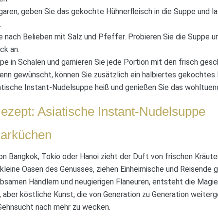
aren, geben Sie das gekochte Hühnerfleisch in die Suppe und la
.
 nach Belieben mit Salz und Pfeffer. Probieren Sie die Suppe u
ck an.
ppe in Schalen und garnieren Sie jede Portion mit den frisch ges
enn gewünscht, können Sie zusätzlich ein halbiertes gekochtes 
iatische Instant-Nudelsuppe heiß und genießen Sie das wohltue
ezept: Asiatische Instant-Nudelsuppe
Garküchen
on Bangkok, Tokio oder Hanoi zieht der Duft von frischen Kräut
, kleine Oasen des Genusses, ziehen Einheimische und Reisende g
ebsamen Händlern und neugierigen Flaneuren, entsteht die Magie
 aber köstliche Kunst, die von Generation zu Generation weiter
 Sehnsucht nach mehr zu wecken.