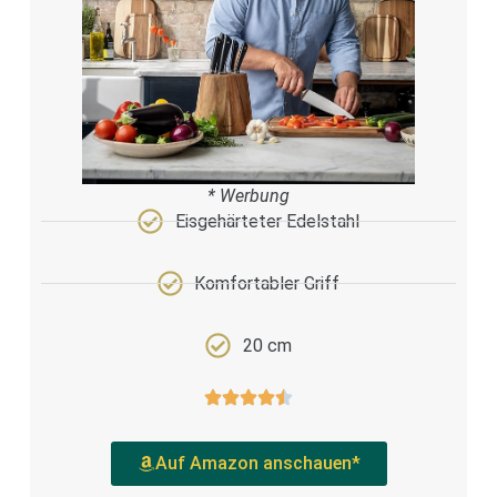
* Werbung
Eisgehärteter Edelstahl
Komfortabler Griff
20 cm
Auf Amazon anschauen*