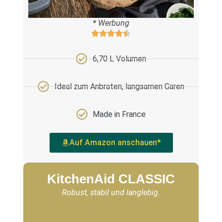
* Werbung
6,70 L Volumen
Ideal zum Anbraten, langsamen Garen
Made in France
Auf Amazon anschauen*
KitchenAid CLASSIC
Robust, stabil und langlebig.