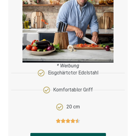
* Werbung
Eisgehärteter Edelstahl
Komfortabler Griff
20 cm