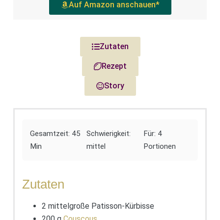
Auf Amazon anschauen*
Zutaten
Rezept
Story
Gesamtzeit: 45
Schwierigkeit:
Für: 4
Min
mittel
Portionen
Zutaten
2 mittelgroße Patisson-Kürbisse
200 g
Couscous