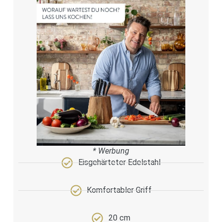
* Werbung
Eisgehärteter Edelstahl
Komfortabler Griff
20 cm