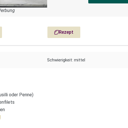
Werbung
Rezept
Schwierigkeit: mittel
usilli oder Penne)
enfilets
ten
l