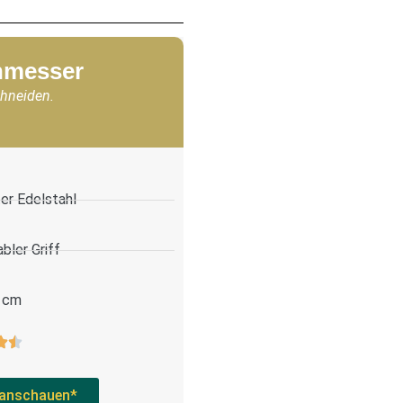
chmesser
chneiden.
er Edelstahl
bler Griff
 cm
anschauen*