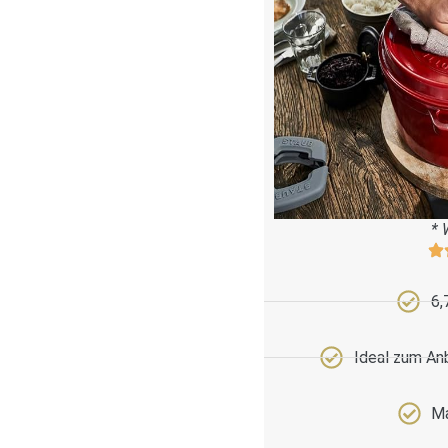
* 
6,
Ideal zum An
Ma