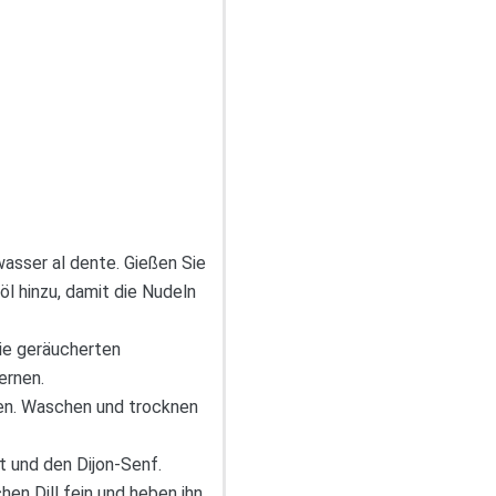
asser al dente. Gießen Sie
öl hinzu, damit die Nudeln
die geräucherten
ernen.
ifen. Waschen und trocknen
ft und den Dijon-Senf.
en Dill fein und heben ihn