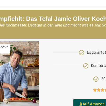
mpfiehlt: Das Tefal Jamie Oliver Ko
les Kochmesser. Liegt gut in der Hand und macht was es soll: S
Eisgehärtet
Komforta
20
Auf Amazon 