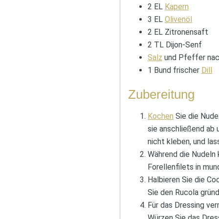
2 EL
Kapern
3 EL
Olivenöl
2 EL Zitronensaft
2 TL Dijon-Senf
Salz
und Pfeffer na
1 Bund frischer
Dill
Zubereitung
Kochen
Sie die Nude
sie anschließend ab u
nicht kleben, und la
Während die Nudeln k
Forellenfilets in mu
Halbieren Sie die Co
Sie den Rucola gründ
Für das Dressing verr
Würzen Sie das Dress