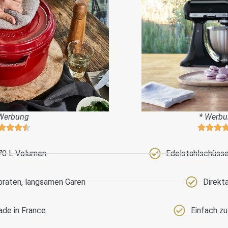
Werbung
* Werb
70 L Volumen
Edelstahlschüssel
braten, langsamen Garen
Direkt
de in France
Einfach z