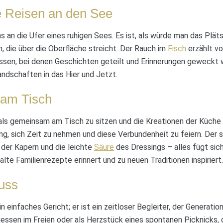
 Reisen an den See
ns an die Ufer eines ruhigen Sees. Es ist, als würde man das Pl
n, die über die Oberfläche streicht. Der Rauch im
Fisch
erzählt vo
en, bei denen Geschichten geteilt und Erinnerungen geweckt 
Landschaften in das Hier und Jetzt.
am Tisch
 als gemeinsam am Tisch zu sitzen und die Kreationen der Küche 
ung, sich Zeit zu nehmen und diese Verbundenheit zu feiern. Der
e der Kapern und die leichte
Säure
des Dressings – alles fügt si
te Familienrezepte erinnert und zu neuen Traditionen inspiriert.
uss
ein einfaches Gericht; er ist ein zeitloser Begleiter, der Generati
ssen im Freien oder als Herzstück eines spontanen Picknicks, 