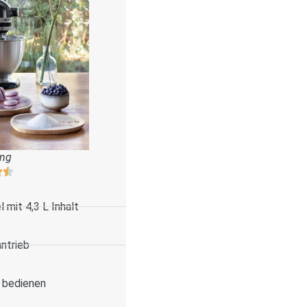
ung
 mit 4,3 L Inhalt
antrieb
u bedienen