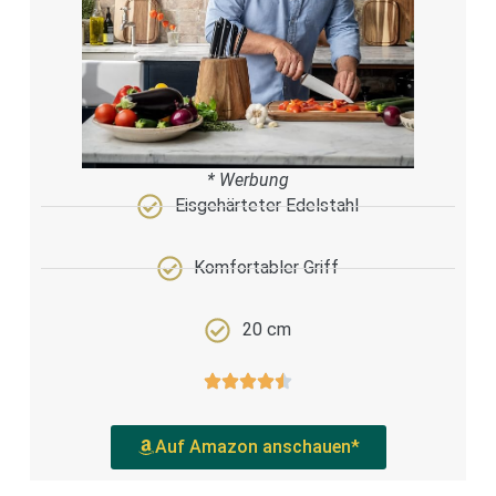
* Werbung
Eisgehärteter Edelstahl
Komfortabler Griff
20 cm
Auf Amazon anschauen*