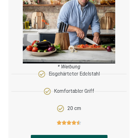
* Werbung
Eisgehärteter Edelstahl
Komfortabler Griff
20 cm