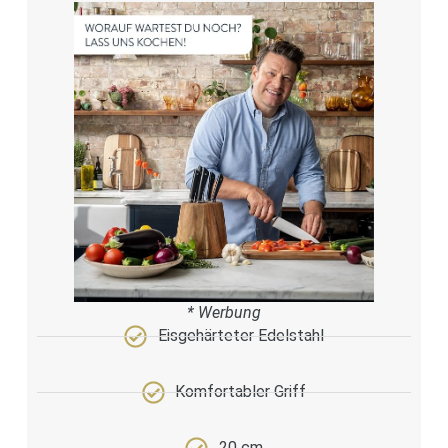
* Werbung
Eisgehärteter Edelstahl
Komfortabler Griff
20 cm