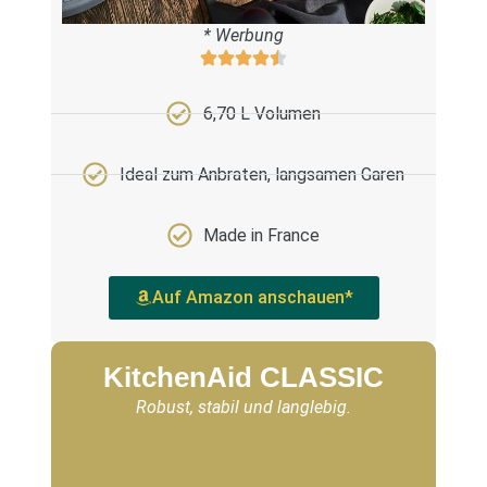
* Werbung
6,70 L Volumen
Ideal zum Anbraten, langsamen Garen
Made in France
Auf Amazon anschauen*
KitchenAid CLASSIC
Robust, stabil und langlebig.