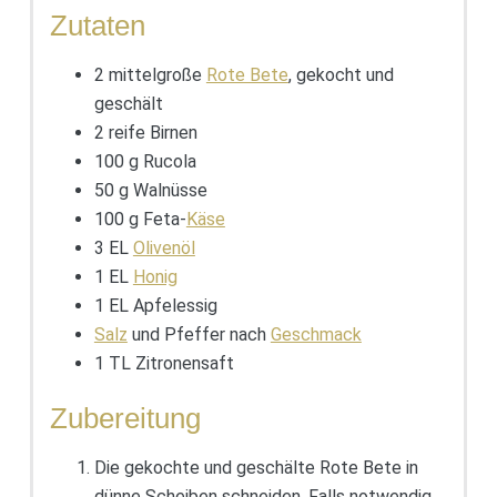
Zutaten
2 mittelgroße
Rote Bete
, gekocht und
geschält
2 reife Birnen
100 g Rucola
50 g Walnüsse
100 g Feta-
Käse
3 EL
Olivenöl
1 EL
Honig
1 EL Apfelessig
Salz
und Pfeffer nach
Geschmack
1 TL Zitronensaft
Zubereitung
Die gekochte und geschälte Rote Bete in
dünne Scheiben schneiden. Falls notwendig,